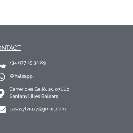
ONTACT
+34 677 15 32 89
Whatsapp
Carrer d'es Galió, 15, 07660
Santanyí, Illes Balears
moc.liamg@77aivlysasac